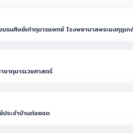
ชมรมศิษย์เก่ากุมารแพทย์ โรงพยาบาลพระมงกุฎเกล
 สาขากุมารเวชศาสตร์
ย์ประจำบ้านต่อยอด