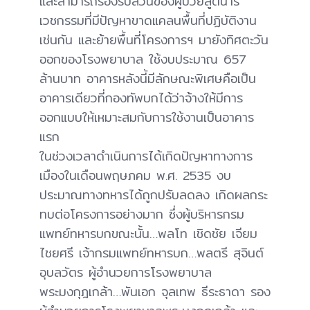
และสามารถรองรับส่วนของผู้ป่วยสูตินารี
เวชกรรมที่มีปัญหาขาดแคลนพื้นที่ปฏิบัติงาน
เช่นกัน และย้ายพื้นที่โครงการฯ มายังทิศตะวัน
ออกของโรงพยาบาล ใช้งบประมาณ 657
ล้านบาท อาคารหลังนี้มีลักษณะพิเศษคือเป็น
อาคารเดียวที่กองทัพบกได้ว่าจ้างให้มีการ
ออกแบบให้เหมาะสมกับการใช้งานเป็นอาคาร
แรก
ในช่วงเวลาดำเนินการได้เกิดปัญหาทางการ
เมืองในเดือนพฤษภคม พ.ศ. 2535 งบ
ประมาณทางทหารได้ถูกปรับลดลง เกิดผลกระ
ทบต่อโครงการอย่างมาก ซึ่งผู้บริหารกรม
แพทย์ทหารบกขณะนั้น…พลโท เชิดชัย เจียม
ไชยศรี เจ้ากรมแพทย์ทหารบก…พลตรี สุจินต์
อุบลวัตร ผู้อำนวยการโรงพยาบาล
พระมงกุฎเกล้า…พันเอก จุลเทพ ธีระธาดา รอง