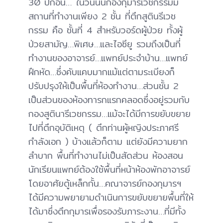
30 ปีก่อน… ในวันนั้นกองกุมารเวชกรรมมี
สถานที่ทำงานเพียง 2 ชั้น ที่ตึกสูตินรีเวช
กรรม คือ ชั้นที่ 4 สำหรับวอร์ดผู้ป่วย ทั้งผู้
ป่วยสามัญ…พิเศษ…และไอซียู รวมถึงเป็นที่
ทำงานของอาจารย์…แพทย์ประจำบ้าน…แพทย์
ฝึกหัด…ซึ่งคับแคบมากแม้แต่ตามระเบียงก็
ปรับปรุงให้เป็นพื้นที่ห้องทำงาน…ส่วนชั้น 2
เป็นส่วนของห้องทารกแรกคลอดซึ่งอยู่รวมกับ
กองสูตินารีเวชกรรม…แม้จะได้มีการขยับขยาย
ไปที่ตึกอุบัติเหตุ ( ตึกท่านผู้หญิงประภาศรี
กำลังเอก ) บ้างแล้วก็ตาม แต่ยังมีความยาก
ลำบาก พื้นที่ทำงานไม่เป็นสัดส่วน ห้องสอน
นักเรียนแพทย์ต้องใช้พื้นที่หน้าห้องพักอาจารย์
โดยอาศัยตู้เหล็กกั้น…คณาจารย์กองกุมารฯ
ได้มีความพยายามดำเนินการขยับขยายพื้นที่ให้
ได้มาซึ่งตึกกุมารเพื่อรองรับภาระงาน…ที่มีทั้ง