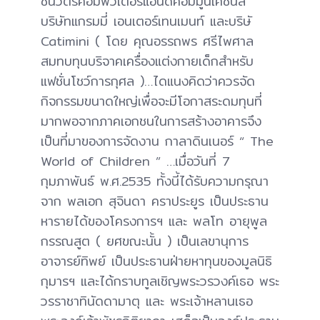
ชินวัตรคอมพิวเตอร์แอนด์คอมมูนิเคชั่นส์
บริษัทแกรมมี่ เอนเตอร์เทนเมนท์ และบริษั
Catimini ( โดย คุณอรรถพร ศรีไพศาล
สมทบทุนบริจาคเครื่องแต่งกายเด็กสำหรับ
แฟชั่นโชว์การกุศล )…ไดแนงคิดว่าควรจัด
กิจกรรมขนาดใหญ่เพื่อจะมีโอกาสระดมทุนที่
มากพอจากภาคเอกชนในการสร้างอาคารจึง
เป็นที่มาของการจัดงาน กาลาดินเนอร์ “ The
World of Children ” …เมื่อวันที่ 7
กุมภาพันธ์ พ.ศ.2535 ทั้งนี้ได้รับความกรุณา
จาก พลเอก สุจินดา คราประยูร เป็นประธาน
หารายได้ของโครงการฯ และ พลโท อายุพูล
กรรณสูต ( ยศขณะนั้น ) เป็นเลขานุการ
อาจารย์ทิพย์ เป็นประธานฝ่ายหาทุนของมูลนิธิ
กุมารฯ และได้กราบทูลเชิญพระวรวงค์เธอ พระ
วรราชาทินัดดามาตุ และ พระเจ้าหลานเธอ