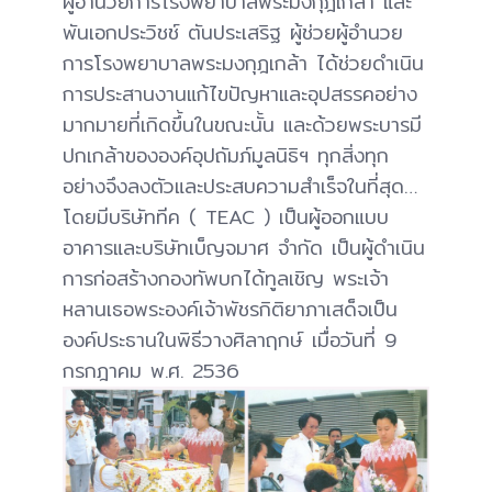
ผู้อำนวยการโรงพยาบาลพระมงกุฎเกล้า และ
พันเอกประวิชช์ ตันประเสริฐ ผู้ช่วยผู้อำนวย
การโรงพยาบาลพระมงกุฎเกล้า ได้ช่วยดำเนิน
การประสานงานแก้ไขปัญหาและอุปสรรคอย่าง
มากมายที่เกิดขึ้นในขณะนั้น และด้วยพระบารมี
ปกเกล้าขององค์อุปถัมภ์มูลนิธิฯ ทุกสิ่งทุก
อย่างจึงลงตัวและประสบความสำเร็จในที่สุด…
โดยมีบริษัททีค ( TEAC ) เป็นผู้ออกแบบ
อาคารและบริษัทเบ็ญจมาศ จำกัด เป็นผู้ดำเนิน
การก่อสร้างกองทัพบกได้ทูลเชิญ พระเจ้า
หลานเธอพระองค์เจ้าพัชรกิติยาภาเสด็จเป็น
องค์ประธานในพิธีวางศิลาฤกษ์ เมื่อวันที่ 9
กรกฎาคม พ.ศ. 2536