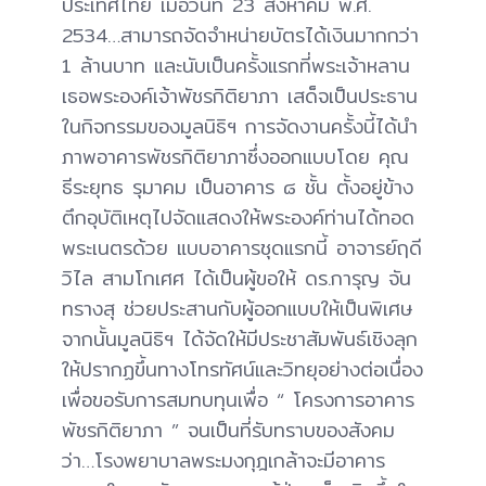
ประเทศไทย เมื่อวันที่ 23 สิงหาคม พ.ศ.
2534…สามารถจัดจำหน่ายบัตรได้เงินมากกว่า
1 ล้านบาท และนับเป็นครั้งแรกที่พระเจ้าหลาน
เธอพระองค์เจ้าพัชรกิติยาภา เสด็จเป็นประธาน
ในกิจกรรมของมูลนิธิฯ การจัดงานครั้งนี้ได้นำ
ภาพอาคารพัชรกิติยาภาซึ่งออกแบบโดย คุณ
ธีระยุทธ รุมาคม เป็นอาคาร ๘ ชั้น ตั้งอยู่ข้าง
ตึกอุบัติเหตุไปจัดแสดงให้พระองค์ท่านได้ทอด
พระเนตรด้วย แบบอาคารชุดแรกนี้ อาจารย์ฤดี
วิไล สามโกเศศ ได้เป็นผู้ขอให้ ดร.การุญ จัน
ทรางสุ ช่วยประสานกับผู้ออกแบบให้เป็นพิเศษ
จากนั้นมูลนิธิฯ ได้จัดให้มีประชาสัมพันธ์เชิงลุก
ให้ปรากฏขึ้นทางโทรทัศน์และวิทยุอย่างต่อเนื่อง
เพื่อขอรับการสมทบทุนเพื่อ “ โครงการอาคาร
พัชรกิติยาภา ” จนเป็นที่รับทราบของสังคม
ว่า…โรงพยาบาลพระมงกุฎเกล้าจะมีอาคาร